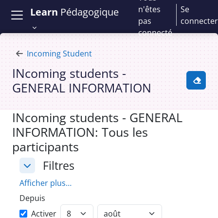
Passer au contenu principal
n'êtes
Se
Learn
Pédagogique
pas
connecter
connecté
Incoming Student
INcoming students -
GENERAL INFORMATION
Activ
INcoming students - GENERAL
INFORMATION: Tous les
participants
Filtres
Filtres
Filtres
Afficher plus…
Depuis
Depuis
Jour
Mois
Activer