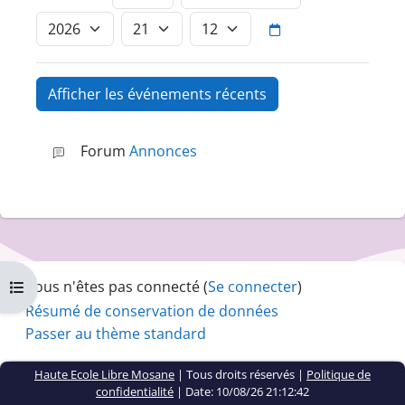
Année
Heure
Minute
Forum
Annonces
Vous n'êtes pas connecté (
Se connecter
)
Ouvrir l’index du cours
Résumé de conservation de données
Passer au thème standard
Haute Ecole Libre Mosane
| Tous droits réservés |
Politique de
confidentialité
|
Date: 10/08/26 21:12:42