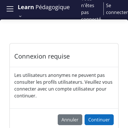
Passer au contenu principal
n'êtes
Se
Learn
Pédagogique
pas
connecter
connecté
Connexion requise
Les utilisateurs anonymes ne peuvent pas
consulter les profils utilisateurs. Veuillez vous
connecter avec un compte utilisateur pour
continuer.
Annuler
Continuer