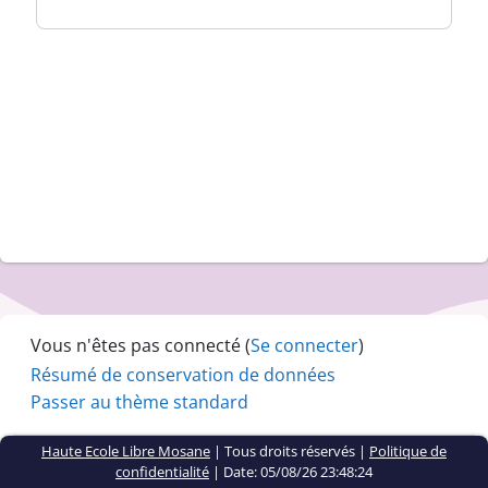
Vous n'êtes pas connecté (
Se connecter
)
Résumé de conservation de données
Passer au thème standard
Haute Ecole Libre Mosane
| Tous droits réservés |
Politique de
confidentialité
|
Date: 05/08/26 23:48:24