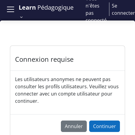
Passer au contenu principal
n'êtes
Se
Learn
Pédagogique
pas
connecter
connecté
Connexion requise
Les utilisateurs anonymes ne peuvent pas
consulter les profils utilisateurs. Veuillez vous
connecter avec un compte utilisateur pour
continuer.
Annuler
Continuer