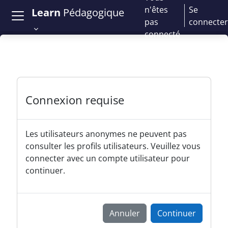
Passer au contenu principal
n'êtes
Se
Learn
Pédagogique
pas
connecter
connecté
Connexion requise
Les utilisateurs anonymes ne peuvent pas
consulter les profils utilisateurs. Veuillez vous
connecter avec un compte utilisateur pour
continuer.
Annuler
Continuer