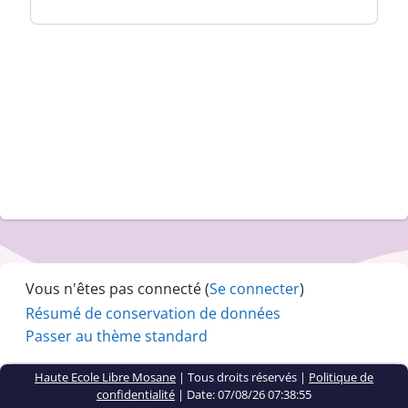
Vous n'êtes pas connecté (
Se connecter
)
Résumé de conservation de données
Passer au thème standard
Haute Ecole Libre Mosane
| Tous droits réservés |
Politique de
confidentialité
|
Date: 07/08/26 07:38:55