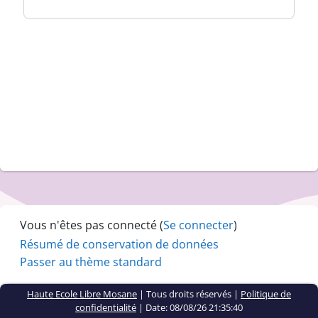
Vous n'êtes pas connecté (
Se connecter
)
Résumé de conservation de données
Passer au thème standard
Haute Ecole Libre Mosane
| Tous droits réservés |
Politique de
confidentialité
|
Date: 08/08/26 21:35:40