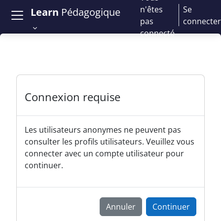
Passer au contenu principal
n'êtes
Se
Learn
Pédagogique
pas
connecter
connecté
Connexion requise
Les utilisateurs anonymes ne peuvent pas
consulter les profils utilisateurs. Veuillez vous
connecter avec un compte utilisateur pour
continuer.
Annuler
Continuer