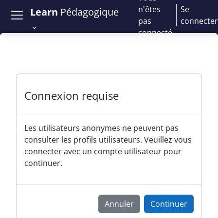
Passer au contenu principal
n'êtes
Se
Learn
Pédagogique
pas
connecter
connecté
Connexion requise
Les utilisateurs anonymes ne peuvent pas
consulter les profils utilisateurs. Veuillez vous
connecter avec un compte utilisateur pour
continuer.
Annuler
Continuer