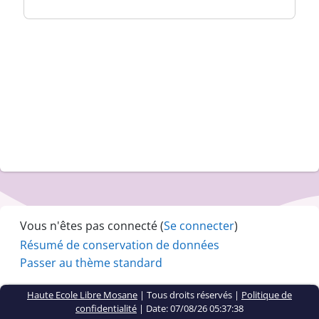
Vous n'êtes pas connecté (
Se connecter
)
Résumé de conservation de données
Passer au thème standard
Haute Ecole Libre Mosane
| Tous droits réservés |
Politique de
confidentialité
|
Date: 07/08/26 05:37:38