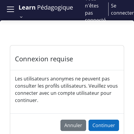
Passer au contenu principal
n'êtes
Se
Learn
Pédagogique
pas
connecter
connecté
Connexion requise
Les utilisateurs anonymes ne peuvent pas
consulter les profils utilisateurs. Veuillez vous
connecter avec un compte utilisateur pour
continuer.
Annuler
Continuer