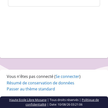
Vous n'êtes pas connecté (
Se connecter
)
Résumé de conservation de données
Passer au thème standard
Haute Ecole Libre Mosane
| Tous droits réservés |
Politique de
confidentialité
|
Date: 10/08/26 03:21:06