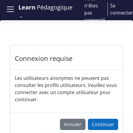
Passer au contenu principal
n'êtes
Se
Learn
Pédagogique
pas
connecter
connecté
Connexion requise
Les utilisateurs anonymes ne peuvent pas
consulter les profils utilisateurs. Veuillez vous
connecter avec un compte utilisateur pour
continuer.
Annuler
Continuer