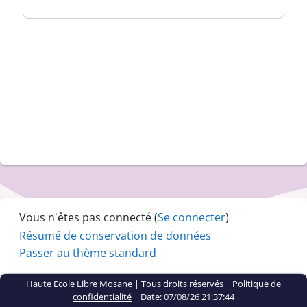
Vous n'êtes pas connecté (
Se connecter
)
Résumé de conservation de données
Passer au thème standard
Haute Ecole Libre Mosane
| Tous droits réservés |
Politique de
confidentialité
|
Date: 07/08/26 21:37:44