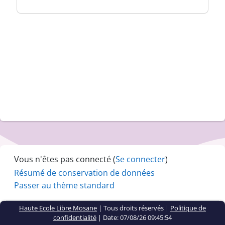
Vous n'êtes pas connecté (
Se connecter
)
Résumé de conservation de données
Passer au thème standard
Haute Ecole Libre Mosane
| Tous droits réservés |
Politique de
confidentialité
|
Date: 07/08/26 09:45:54