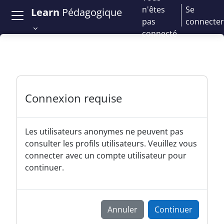
Passer au contenu principal
n'êtes
Se
Learn
Pédagogique
pas
connecter
connecté
Connexion requise
Les utilisateurs anonymes ne peuvent pas
consulter les profils utilisateurs. Veuillez vous
connecter avec un compte utilisateur pour
continuer.
Annuler
Continuer