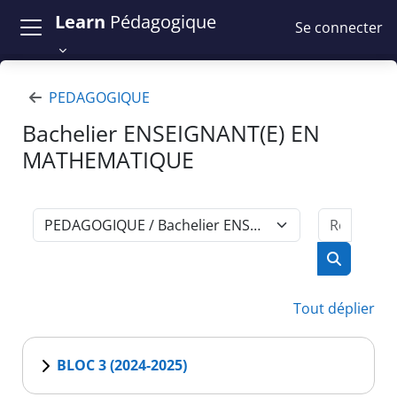
Passer au contenu principal
Learn
Pédagogique
Se connecter
PEDAGOGIQUE
Bachelier ENSEIGNANT(E) EN
MATHEMATIQUE
Recher
Catégories de cours
Recherch
Tout déplier
BLOC 3 (2024-2025)