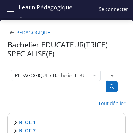
Passer au contenu principal
Learn
Pédagogique
Se connecter
PEDAGOGIQUE
Bachelier EDUCATEUR(TRICE)
SPECIALISE(E)
Recher
Catégories de cours
Recherch
Tout déplier
BLOC 1
BLOC 2