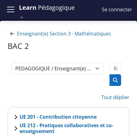
Passer au contenu principal
Learn
Pédagogique
Se connecter
Enseignant(e) Section 3 - Mathématiques
BAC 2
Recher
Catégories de cours
Recherch
Tout déplier
UE 201 - Contribution citoyenne
UE 212 - Pratiques collaboratives et co-
enseignement