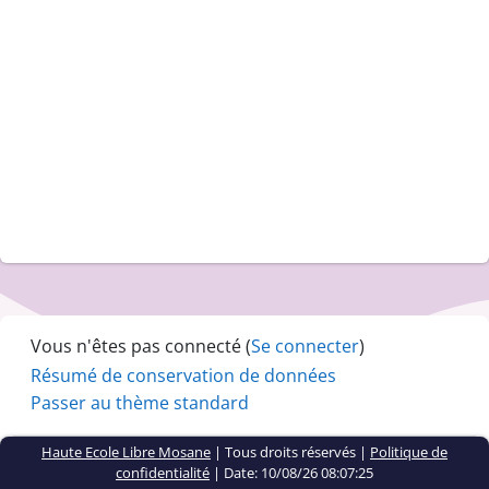
Vous n'êtes pas connecté (
Se connecter
)
Résumé de conservation de données
Passer au thème standard
Haute Ecole Libre Mosane
| Tous droits réservés |
Politique de
confidentialité
|
Date: 10/08/26 08:07:25