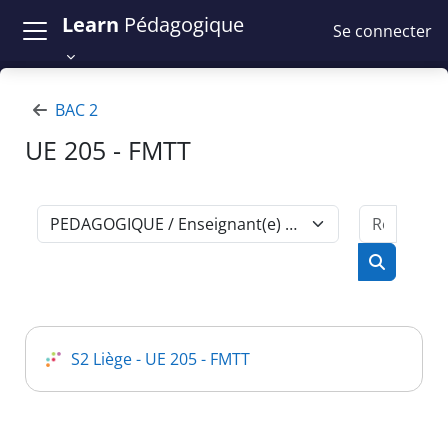
Passer au contenu principal
Learn
Pédagogique
Se connecter
BAC 2
UE 205 - FMTT
Recher
Catégories de cours
Recherch
S2 Liège - UE 205 - FMTT