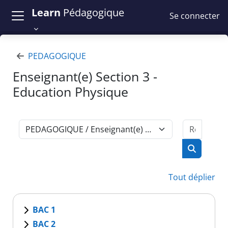
Passer au contenu principal
Learn
Pédagogique
Se connecter
PEDAGOGIQUE
Enseignant(e) Section 3 -
Education Physique
Recher
Catégories de cours
Recherch
Tout déplier
BAC 1
BAC 2