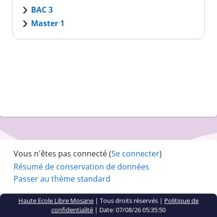
BAC 3
Master 1
Vous n'êtes pas connecté (
Se connecter
)
Résumé de conservation de données
Passer au thème standard
Haute Ecole Libre Mosane
| Tous droits réservés |
Politique de
confidentialité
|
Date: 07/08/26 05:35:50