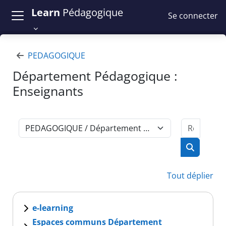
Passer au contenu principal
Learn
Pédagogique
Se connecter
PEDAGOGIQUE
Département Pédagogique :
Enseignants
Recher
Catégories de cours
Recherch
Tout déplier
e-learning
Espaces communs Département