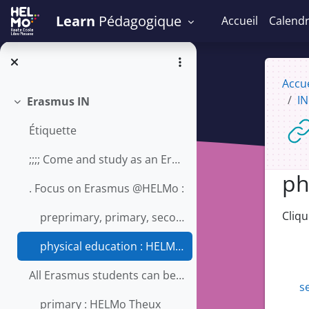
Passer au contenu principal
Learn
Pédagogique
Accueil
Calendr
Accue
IN
Erasmus IN
Replier
Étiquette
;;;; Come and study as an Erasmus+ student at HELM...
ph
. Focus on Erasmus @HELMo :
C
Cliq
preprimary, primary, secondary : HELMo Campus des Coteaux, Liège
physical education : HELMo Loncin
All Erasmus students can be hosted in Liège, whate...
s
primary : HELMo Theux