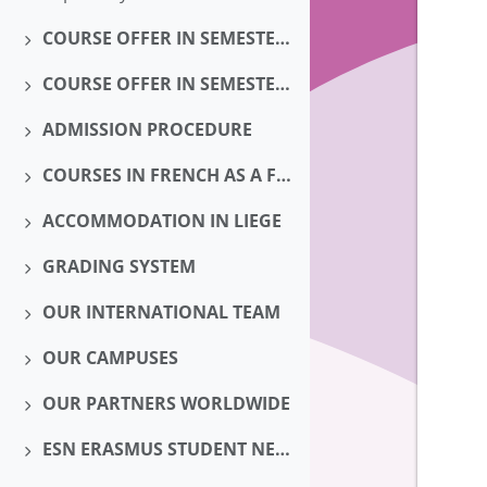
COURSE OFFER IN SEMESTER 1 - autumn (September-January)
Déplier
COURSE OFFER IN SEMESTER 2 - spring (January-June)
Déplier
ADMISSION PROCEDURE
Déplier
COURSES IN FRENCH AS A FOREIGN LANGUAGE - 5 ECTS
Déplier
ACCOMMODATION IN LIEGE
Déplier
GRADING SYSTEM
Déplier
OUR INTERNATIONAL TEAM
Déplier
OUR CAMPUSES
Déplier
OUR PARTNERS WORLDWIDE
Déplier
ESN ERASMUS STUDENT NETWORK
Déplier