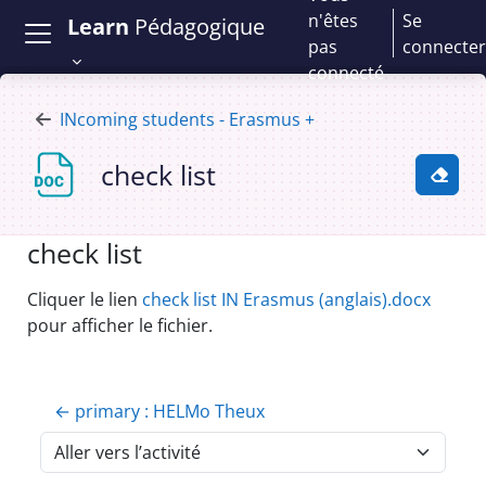
Passer au contenu principal
n'êtes
Se
Learn
Pédagogique
pas
connecter
connecté
INcoming students - Erasmus +
check list
Activ
check list
Conditions d’achèvement
Cliquer le lien
check list IN Erasmus (anglais).docx
pour afficher le fichier.
← primary : HELMo Theux
Aller vers l’activité