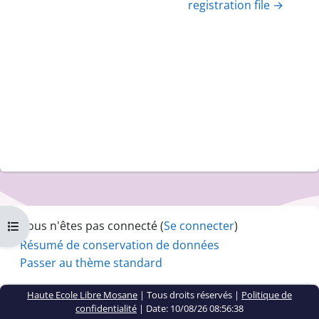
registration file →
Vous n'êtes pas connecté (
Se connecter
)
Ouvrir l’index du cours
Résumé de conservation de données
Passer au thème standard
Haute Ecole Libre Mosane
| Tous droits réservés |
Politique de
confidentialité
|
Date: 10/08/26 08:56:38